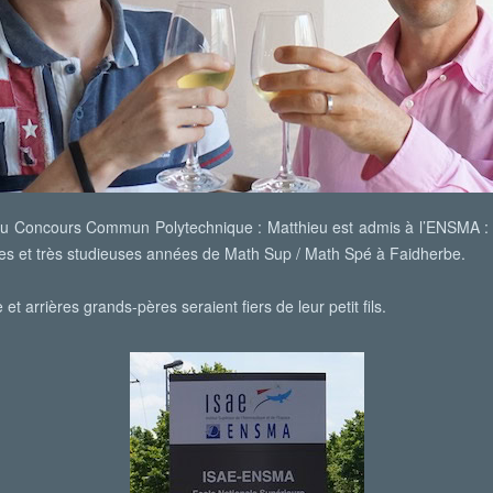
at du Concours Commun Polytechnique : Matthieu est admis à l’ENSMA : c’e
s et très studieuses années de Math Sup / Math Spé à Faidherbe.
t arrières grands-pères seraient fiers de leur petit fils.