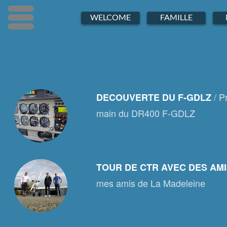
Menu
Menu
Menu
WELCOME
FAMILLE
/ P
DECOUVERTE DU F-GDLZ
main du DR400 F-GDLZ
TOUR DE CTR AVEC DES AM
mes amis de La Madeleine